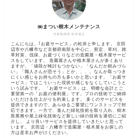
㈱まつい樹木メンテナンス
代表取締役 松井裕之
こんにちは。｢お庭サービス」の松井と申します。 京田
辺市や八幡市など京都府南部を中心に、剪定、草刈、雑
草対策、伐採、お庭づくりなどの造園屋・植木屋サービ
スをしています。 造園屋さんや植木屋さんが多くあり
ますが、「値段が検討もつかない」「なんだか頼みづら
い」「職人さんが恐そう」とか、、、。なんか取っつき
にくい感じをお持ちの方も多いかと思います。「お庭サ
ービス」ではこういった現状や感じをなくしていこうと
いう試みです。 「お庭サービス」は、明瞭な会計とご
要望第一の「お庭の便利屋」です。プロの技術でご納得
いただける仕上がりを約束します。 多くのサービスを
提供できますので、あらゆるご要望にワンストップで対
応できます。一方で、進んだ緑化技術を取り入れ、樹木
医業務や屋上緑化技術など新しい緑の技術を適切にご紹
介し、 より良いサービスを提供していきたいと思って
います。 京田辺・八幡市で造園屋・植木屋をお探しの
方は是非お声がけください。