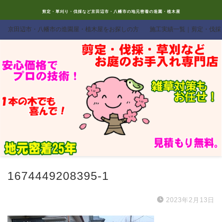
剪定・草刈り・伐採など京田辺市・八幡市の地元密着の造園・植木屋
京田辺市・八幡市の造園屋・植木屋をお探しの方
施工実績一覧｜剪定・伐採
1674449208395-1
2023年2月13日