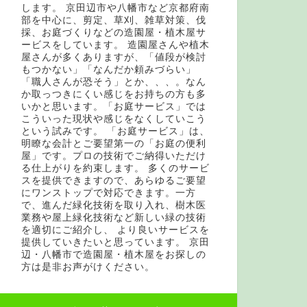
します。 京田辺市や八幡市など京都府南
部を中心に、剪定、草刈、雑草対策、伐
採、お庭づくりなどの造園屋・植木屋サ
ービスをしています。 造園屋さんや植木
屋さんが多くありますが、「値段が検討
もつかない」「なんだか頼みづらい」
「職人さんが恐そう」とか、、、。なん
か取っつきにくい感じをお持ちの方も多
いかと思います。「お庭サービス」では
こういった現状や感じをなくしていこう
という試みです。 「お庭サービス」は、
明瞭な会計とご要望第一の「お庭の便利
屋」です。プロの技術でご納得いただけ
る仕上がりを約束します。 多くのサービ
スを提供できますので、あらゆるご要望
にワンストップで対応できます。一方
で、進んだ緑化技術を取り入れ、樹木医
業務や屋上緑化技術など新しい緑の技術
を適切にご紹介し、 より良いサービスを
提供していきたいと思っています。 京田
辺・八幡市で造園屋・植木屋をお探しの
方は是非お声がけください。