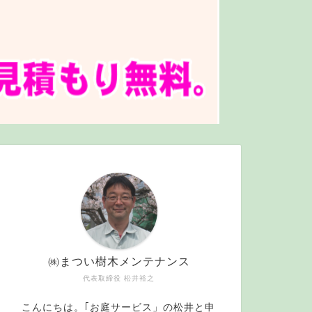
㈱まつい樹木メンテナンス
代表取締役 松井裕之
こんにちは。｢お庭サービス」の松井と申