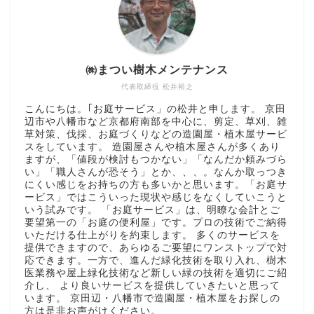
㈱まつい樹木メンテナンス
代表取締役 松井裕之
こんにちは。｢お庭サービス」の松井と申します。 京田
辺市や八幡市など京都府南部を中心に、剪定、草刈、雑
草対策、伐採、お庭づくりなどの造園屋・植木屋サービ
スをしています。 造園屋さんや植木屋さんが多くあり
ますが、「値段が検討もつかない」「なんだか頼みづら
い」「職人さんが恐そう」とか、、、。なんか取っつき
にくい感じをお持ちの方も多いかと思います。「お庭サ
ービス」ではこういった現状や感じをなくしていこうと
いう試みです。 「お庭サービス」は、明瞭な会計とご
要望第一の「お庭の便利屋」です。プロの技術でご納得
いただける仕上がりを約束します。 多くのサービスを
提供できますので、あらゆるご要望にワンストップで対
応できます。一方で、進んだ緑化技術を取り入れ、樹木
医業務や屋上緑化技術など新しい緑の技術を適切にご紹
介し、 より良いサービスを提供していきたいと思って
います。 京田辺・八幡市で造園屋・植木屋をお探しの
方は是非お声がけください。