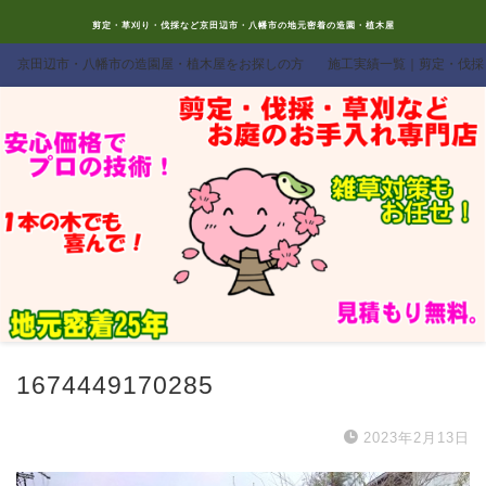
剪定・草刈り・伐採など京田辺市・八幡市の地元密着の造園・植木屋
京田辺市・八幡市の造園屋・植木屋をお探しの方
施工実績一覧｜剪定・伐採
1674449170285
2023年2月13日