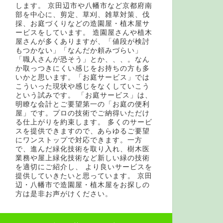
します。 京田辺市や八幡市など京都府南
部を中心に、剪定、草刈、雑草対策、伐
採、お庭づくりなどの造園屋・植木屋サ
ービスをしています。 造園屋さんや植木
屋さんが多くありますが、「値段が検討
もつかない」「なんだか頼みづらい」
「職人さんが恐そう」とか、、、。なん
か取っつきにくい感じをお持ちの方も多
いかと思います。「お庭サービス」では
こういった現状や感じをなくしていこう
という試みです。 「お庭サービス」は、
明瞭な会計とご要望第一の「お庭の便利
屋」です。プロの技術でご納得いただけ
る仕上がりを約束します。 多くのサービ
スを提供できますので、あらゆるご要望
にワンストップで対応できます。一方
で、進んだ緑化技術を取り入れ、樹木医
業務や屋上緑化技術など新しい緑の技術
を適切にご紹介し、 より良いサービスを
提供していきたいと思っています。 京田
辺・八幡市で造園屋・植木屋をお探しの
方は是非お声がけください。