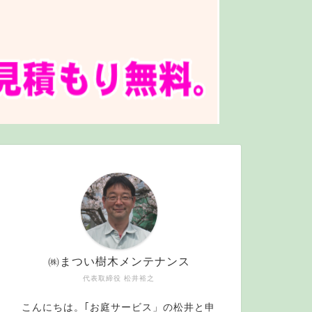
㈱まつい樹木メンテナンス
代表取締役 松井裕之
こんにちは。｢お庭サービス」の松井と申