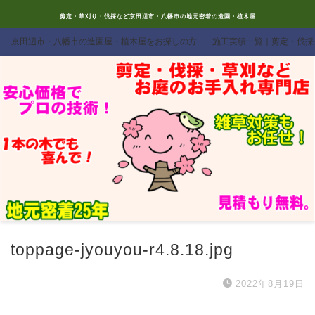
剪定・草刈り・伐採など京田辺市・八幡市の地元密着の造園・植木屋
京田辺市・八幡市の造園屋・植木屋をお探しの方
施工実績一覧｜剪定・伐採
toppage-jyouyou-r4.8.18.jpg
2022年8月19日